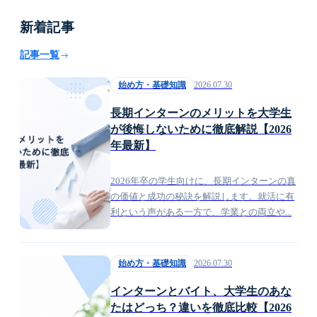
新着記事
記事一覧
2026.07.30
始め方・基礎知識
長期インターンのメリットを大学生
が後悔しないために徹底解説【2026
年最新】
2026年卒の学生向けに、長期インターンの真
の価値と成功の秘訣を解説します。就活に有
利という声がある一方で、学業との両立や...
2026.07.30
始め方・基礎知識
インターンとバイト、大学生のあな
たはどっち？違いを徹底比較【2026