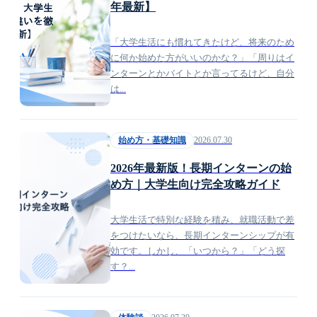
年最新】
「大学生活にも慣れてきたけど、将来のため
に何か始めた方がいいのかな？」「周りはイ
ンターンとかバイトとか言ってるけど、自分
は...
2026.07.30
始め方・基礎知識
2026年最新版！長期インターンの始
め方｜大学生向け完全攻略ガイド
大学生活で特別な経験を積み、就職活動で差
をつけたいなら、長期インターンシップが有
効です。しかし、「いつから？」「どう探
す？...