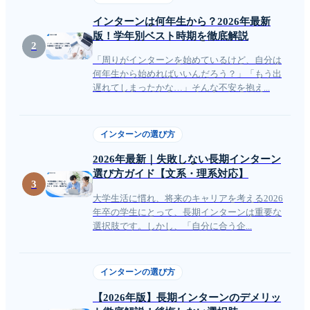
インターンは何年生から？2026年最新
版！学年別ベスト時期を徹底解説
2
「周りがインターンを始めているけど、自分は
何年生から始めればいいんだろう？」「もう出
遅れてしまったかな…」そんな不安を抱え...
インターンの選び方
2026年最新｜失敗しない長期インターン
選び方ガイド【文系・理系対応】
3
大学生活に慣れ、将来のキャリアを考える2026
年卒の学生にとって、長期インターンは重要な
選択肢です。しかし、「自分に合う企...
インターンの選び方
【2026年版】長期インターンのデメリッ