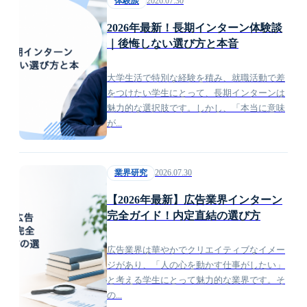
2026.07.30
体験談
2026年最新！長期インターン体験談
｜後悔しない選び方と本音
大学生活で特別な経験を積み、就職活動で差
をつけたい学生にとって、長期インターンは
魅力的な選択肢です。しかし、「本当に意味
が...
2026.07.30
業界研究
【2026年最新】広告業界インターン
完全ガイド！内定直結の選び方
広告業界は華やかでクリエイティブなイメー
ジがあり、「人の心を動かす仕事がしたい」
と考える学生にとって魅力的な業界です。そ
の...