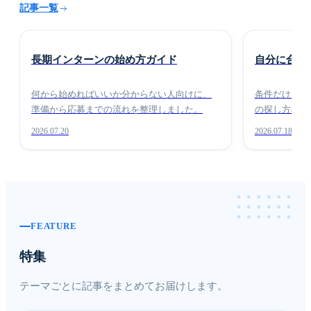
記事一覧
始め方
選び方
長期インターンの始め方ガイド
自分に合う
何から始めればいいか分からない人向けに、
条件だけで選
準備から応募までの流れを整理しました。
の探し方の考
2026.07.20
2026.07.18
FEATURE
特集
テーマごとに記事をまとめてお届けします。