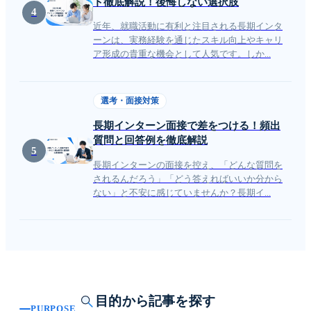
ト徹底解説！後悔しない選択肢
4
近年、就職活動に有利と注目される長期インタ
ーンは、実務経験を通じたスキル向上やキャリ
ア形成の貴重な機会として人気です。しか...
選考・面接対策
長期インターン面接で差をつける！頻出
質問と回答例を徹底解説
5
長期インターンの面接を控え、「どんな質問を
されるんだろう」「どう答えればいいか分から
ない」と不安に感じていませんか？長期イ...
目的から記事を探す
PURPOSE